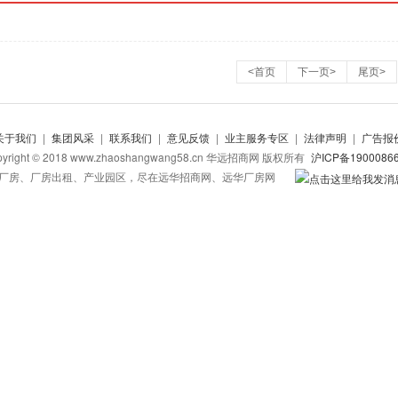
<首页
下一页>
尾页>
关于我们
|
集团风采
|
联系我们
|
意见反馈
|
业主服务专区
|
法律声明
|
广告报
pyright © 2018 www.zhaoshangwang58.cn 华远招商网 版权所有
沪ICP备1900086
厂房、厂房出租、产业园区，尽在远华招商网、远华厂房网