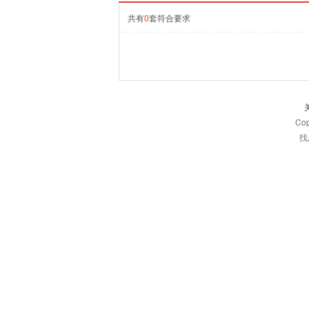
共有
0
套符合要求
Co
找