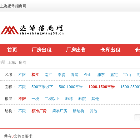
上海远华招商网
首页
厂房出租
厂房出售
仓库出租
仓
上海厂房网
区域：
不限
松江
南汇
奉贤
青浦
金山
浦东
嘉定
宝山
面积：
不限
500平米以下
500-1000平米
1000-1500平米
1500-250
楼层：
不限
一楼
二楼以上
独栋
独院
其他
结构：
不限
标准厂房
简易厂房
钢结构
其他
共有
0
套符合要求